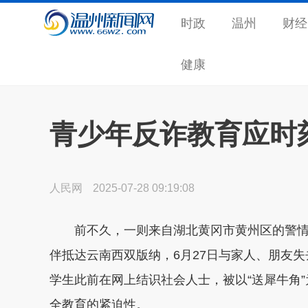
时政
温州
财经
健康
青少年反诈教育应时刻
人民网
2025-07-28 09:19:08
前不久，一则来自湖北黄冈市黄州区的警情通
伴抵达云南西双版纳，6月27日与家人、朋友
学生此前在网上结识社会人士，被以“送犀牛角
全教育的紧迫性。