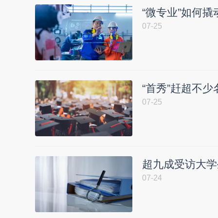
“微专业”如何撬
07-25
“首秀”赶超不
07-25
超九成受访大学
07-24