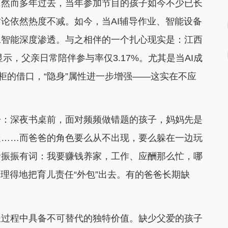
。然而多年过去，当年参加节目的孩子如今不少已长
论依然热度不减。如今，当AI辅导作业、智能设备
工智能深度渗透。与之相伴的一个扎心现实是：江西
示，父亲日常陪伴参与率仅3.17%。尤其是当AI成
柜的借口，“隐身”属性进一步增强——这实在不应
：深夜书桌前，面对频频做错题的孩子，妈妈先是
走……而爸爸的角色要么从不出现，要么躲在一边玩
者振振有词：我要赚钱养家，工作、应酬那么忙，哪
理得地把育儿责任“外包”出去。有的爸爸长期缺
过程中具备不可替代的独特价值。缺少父爱的孩子