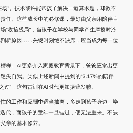
场”。技术或许能帮孩子解决一道算术题，却教不
担责任。这些成长中的必修课，最好由父亲用陪伴言
场“收拾残局”，当孩子在学校与同学产生摩擦时冷
地剖析原因……关键时刻绝不缺席，应当成为每一位
样。AI更多介入家庭教育背景下，爸爸应拿出更
失自我。类似上述新闻中提到的“3.17%的陪伴
之过”，这句古训在AI时代更加振聋发聩。
忙的工作和应酬中适当抽离，多走到孩子身边。毕
新迭代，而孩子的童年一旦错过，便无法重来。不缺
格父亲的基本修养。